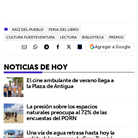
RAÍZ DEL PUEBLO
FERIA DEL LIBRO
CULTURA FUERTEVENTURA
LECTURA
BIBLIOTECA
PREMIO
Agregar a Google
NOTICIAS DE HOY
El cine ambulante de verano llega a
la Plaza de Antigua
La presión sobre los espacios
naturales preocupa al 72% de las
encuestas del PORN
Una vía de agua retrasa hasta hoy la