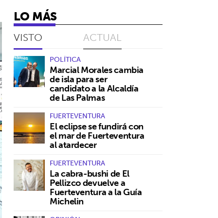
LO MÁS
VISTO
ACTUAL
POLÍTICA
Marcial Morales cambia
de isla para ser
candidato a la Alcaldía
de Las Palmas
FUERTEVENTURA
El eclipse se fundirá con
el mar de Fuerteventura
al atardecer
FUERTEVENTURA
La cabra-bushi de El
Pellizco devuelve a
Fuerteventura a la Guía
Michelin