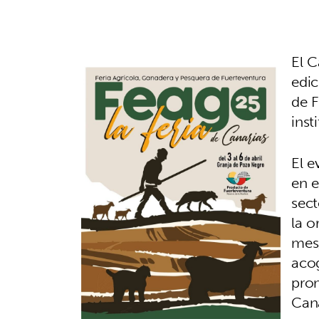
El C
edic
de F
inst
El e
en e
sect
la o
mes,
acog
pro
Cana