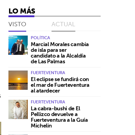
LO MÁS
VISTO
ACTUAL
POLÍTICA
Marcial Morales cambia
de isla para ser
candidato a la Alcaldía
de Las Palmas
FUERTEVENTURA
El eclipse se fundirá con
el mar de Fuerteventura
al atardecer
s
FUERTEVENTURA
La cabra-bushi de El
Pellizco devuelve a
Fuerteventura a la Guía
Michelin