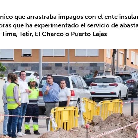
único que arrastraba impagos con el ente insula
ras que ha experimentado el servicio de abasta
 Time, Tetir, El Charco o Puerto Lajas