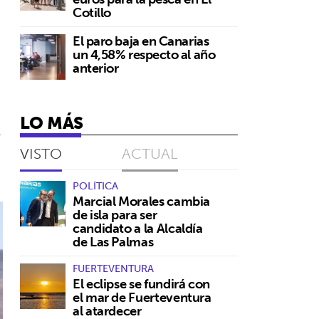
Cotillo
El paro baja en Canarias
un 4,58% respecto al año
anterior
LO MÁS
l
VISTO
ACTUAL
POLÍTICA
Marcial Morales cambia
de isla para ser
candidato a la Alcaldía
de Las Palmas
FUERTEVENTURA
El eclipse se fundirá con
el mar de Fuerteventura
al atardecer