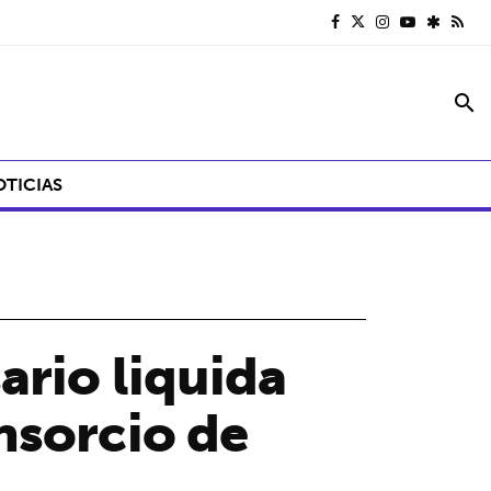
search
OTICIAS
ario liquida
nsorcio de