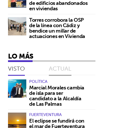
de edificios abandonados
en viviendas
Torres corrobora la OSP
de la línea con Cádiz y
bendice un millar de
actuaciones en Vivienda
LO MÁS
VISTO
ACTUAL
POLÍTICA
Marcial Morales cambia
de isla para ser
candidato a la Alcaldía
de Las Palmas
FUERTEVENTURA
El eclipse se fundirá con
el mar de Fuerteventura