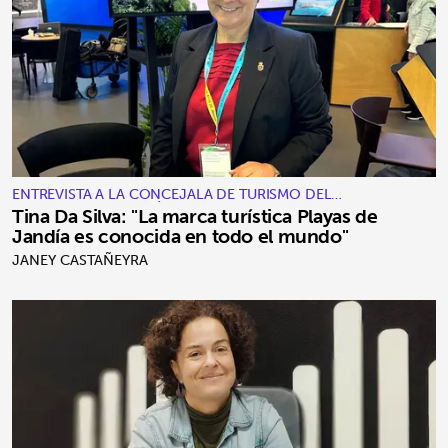
ENTREVISTA A LA CONCEJALA DE TURISMO DEL
AYUNTAMIENTO DE PÁJARA
Tina Da Silva: "La marca turística Playas de
Jandía es conocida en todo el mundo"
JANEY CASTAÑEYRA