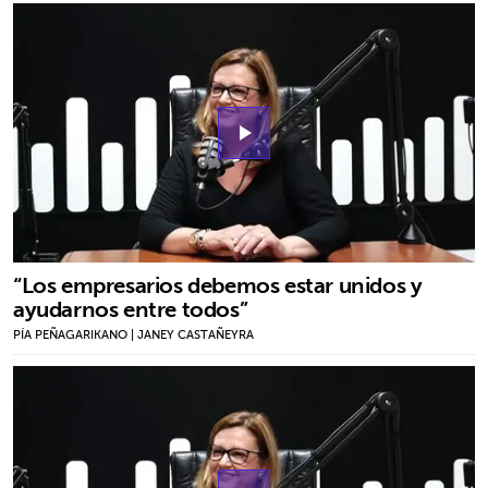
play_arrow
“Los empresarios debemos estar unidos y
ayudarnos entre todos”
PÍA PEÑAGARIKANO | JANEY CASTAÑEYRA