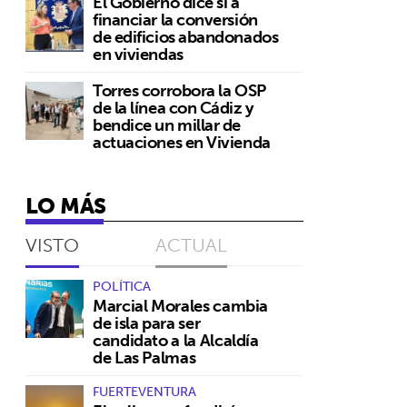
El Gobierno dice sí a
financiar la conversión
de edificios abandonados
en viviendas
Torres corrobora la OSP
de la línea con Cádiz y
bendice un millar de
actuaciones en Vivienda
LO MÁS
VISTO
ACTUAL
POLÍTICA
Marcial Morales cambia
de isla para ser
candidato a la Alcaldía
de Las Palmas
FUERTEVENTURA