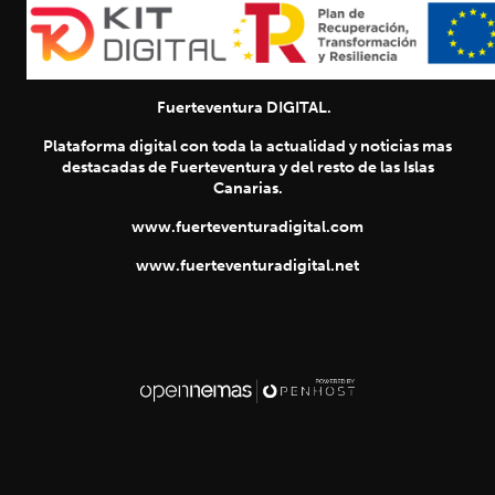
Fuerteventura DIGITAL.
Plataforma digital con toda la actualidad y noticias mas
destacadas de Fuerteventura y del resto de las Islas
Canarias.
www.fuerteventuradigital.com
www.fuerteventuradigital.net
SIGUIENTE
chevron_right
Título