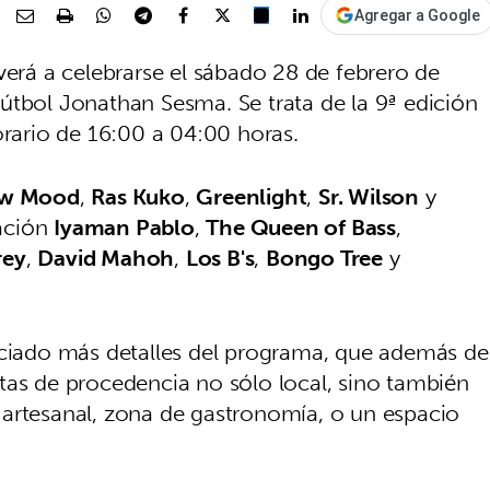
Agregar a Google
verá a celebrarse el sábado 28 de febrero de
útbol Jonathan Sesma. Se trata de la 9ª edición
horario de 16:00 a 04:00 horas.
ow Mood
,
Ras Kuko
,
Greenlight
,
Sr. Wilson
y
ación
Iyaman Pablo
,
The Queen of Bass
,
rey
,
David Mahoh
,
Los B's
,
Bongo Tree
y
nciado más detalles del programa, que además de
tas de procedencia no sólo local, sino también
 artesanal, zona de gastronomía, o un espacio