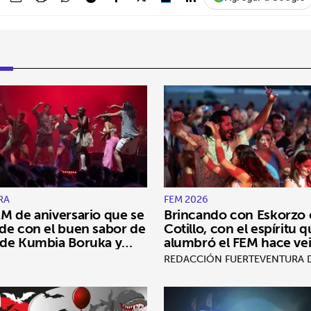
RA
FEM 2026
M de aniversario que se
Brincando con Eskorzo 
de con el buen sabor de
Cotillo, con el espíritu 
de Kumbia Boruka y
alumbró el FEM hace ve
o
ediciones
REDACCIÓN FUERTEVENTURA D