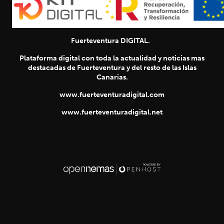
Fuerteventura DIGITAL.
Plataforma digital con toda la actualidad y noticias mas
destacadas de Fuerteventura y del resto de las Islas
Canarias.
www.fuerteventuradigital.com
www.fuerteventuradigital.net
SIGUIENTE
chevron_right
Título