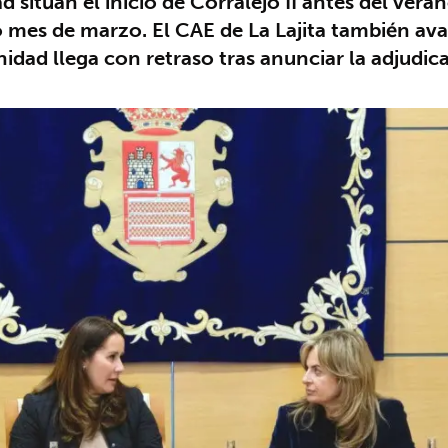
d sitúan el inicio de Corralejo II antes del vera
 mes de marzo. El CAE de La Lajita también avan
idad llega con retraso tras anunciar la adjudi