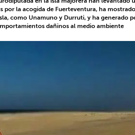
urodiputada en la isla majorera han levantado u
s por la acogida de Fuerteventura, ha mostrado 
a isla, como Unamuno y Durruti, y ha generado 
comportamientos dañinos al medio ambiente