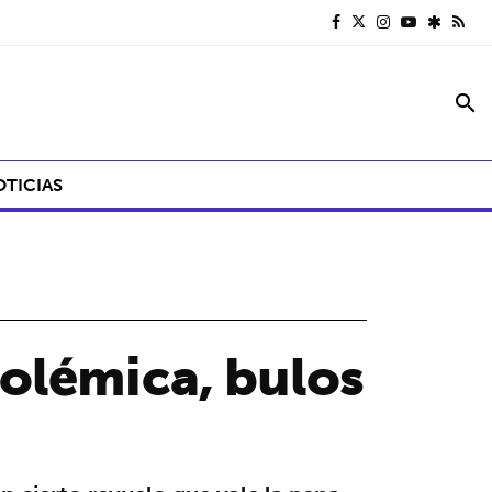
search
OTICIAS
olémica, bulos