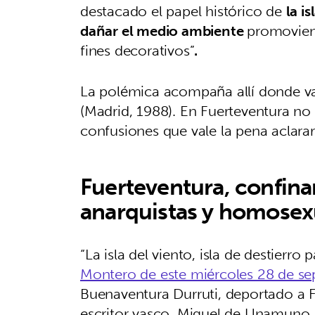
destacado el papel histórico de
la i
dañar el medio ambiente
promoviend
fines decorativos”
.
La polémica acompaña allí donde va 
(Madrid, 1988). En Fuerteventura no 
confusiones que vale la pena aclara
Fuerteventura, confin
anarquistas y homosex
“La isla del viento, isla de destier
Montero de este miércoles 28 de se
Buenaventura Durruti, deportado a F
escritor vasco, Miguel de Unamuno,