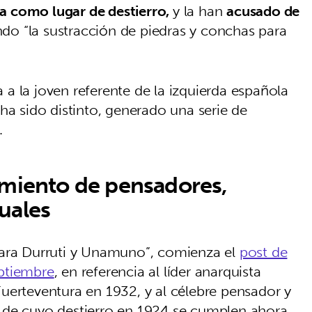
sla como lugar de destierro,
y la han
acusado de
o “la sustracción de piedras y conchas para
a la joven referente de la izquierda española
ha sido distinto, generado una serie de
r.
amiento de pensadores,
uales
ro para Durruti y Unamuno”, comienza el
post de
ptiembre
, en referencia al líder anarquista
uerteventura en 1932, y al célebre pensador y
 de cuyo destierro en 1924 se cumplen ahora