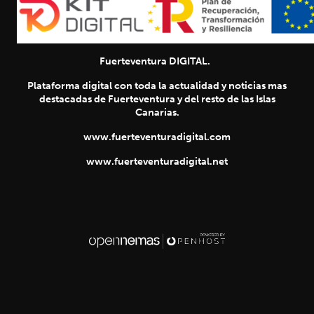
Fuerteventura DIGITAL.
Plataforma digital con toda la actualidad y noticias mas
destacadas de Fuerteventura y del resto de las Islas
Canarias.
www.fuerteventuradigital.com
www.fuerteventuradigital.net
SIGUIENTE
chevron_right
Título