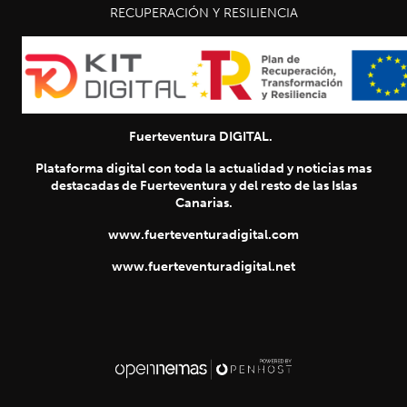
RECUPERACIÓN Y RESILIENCIA
Fuerteventura DIGITAL.
Plataforma digital con toda la actualidad y noticias mas
destacadas de Fuerteventura y del resto de las Islas
Canarias.
www.fuerteventuradigital.com
www.fuerteventuradigital.net
SIGUIENTE
chevron_right