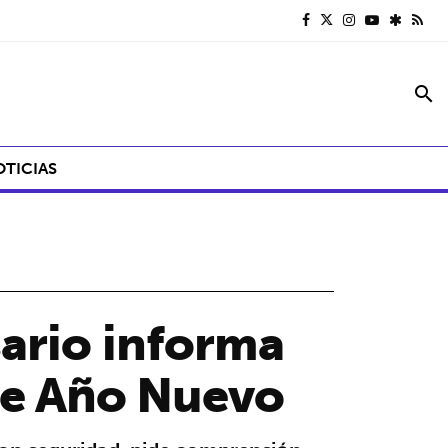
search
OTICIAS
ario informa
s de Año Nuevo