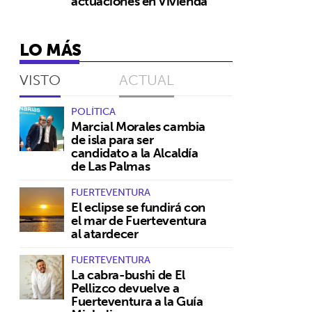
actuaciones en Vivienda
LO MÁS
VISTO
ACTUAL
POLÍTICA
Marcial Morales cambia
de isla para ser
candidato a la Alcaldía
de Las Palmas
FUERTEVENTURA
El eclipse se fundirá con
el mar de Fuerteventura
al atardecer
FUERTEVENTURA
La cabra-bushi de El
Pellizco devuelve a
Fuerteventura a la Guía