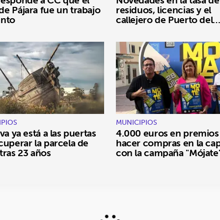
esponde a CC que el
Novedades en la tasa de
e Pájara fue un trabajo
residuos, licencias y el
unto
callejero de Puerto del
Rosario
IPIOS
MUNICIPIOS
va ya está a las puertas
4.000 euros en premios
cuperar la parcela de
hacer compras en la cap
tras 23 años
con la campaña "Mójate