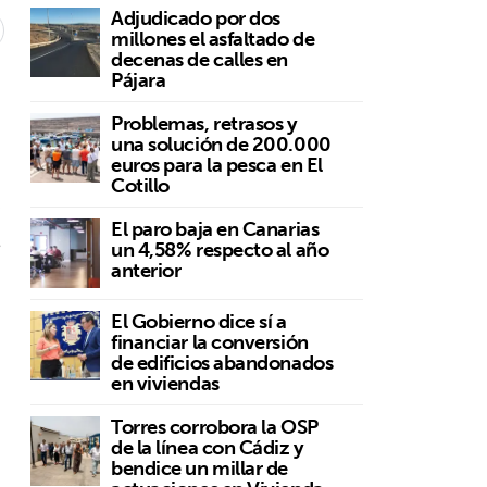
Adjudicado por dos
millones el asfaltado de
decenas de calles en
Pájara
Problemas, retrasos y
una solución de 200.000
euros para la pesca en El
Cotillo
y
El paro baja en Canarias
s
un 4,58% respecto al año
anterior
El Gobierno dice sí a
financiar la conversión
de edificios abandonados
en viviendas
Torres corrobora la OSP
de la línea con Cádiz y
bendice un millar de