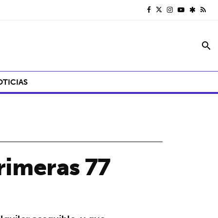
search
OTICIAS
rimeras 77