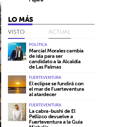
LO MÁS
VISTO
ACTUAL
POLÍTICA
Marcial Morales cambia
de isla para ser
candidato a la Alcaldía
de Las Palmas
FUERTEVENTURA
El eclipse se fundirá con
el mar de Fuerteventura
al atardecer
FUERTEVENTURA
La cabra-bushi de El
Pellizco devuelve a
Fuerteventura a la Guía