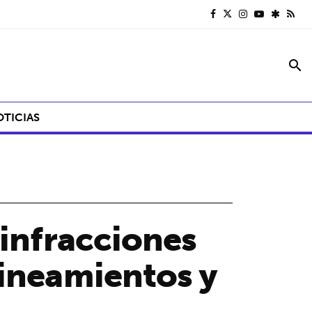
search
OTICIAS
 infracciones
lineamientos y