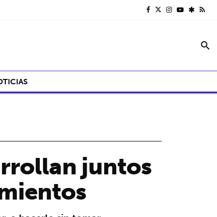
search
OTICIAS
rrollan juntos
amientos