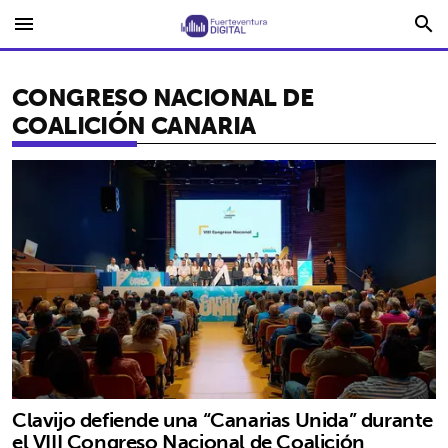
menu
search
CONGRESO NACIONAL DE
COALICIÓN CANARIA
Clavijo defiende una “Canarias Unida” durante
el VIII Congreso Nacional de Coalición