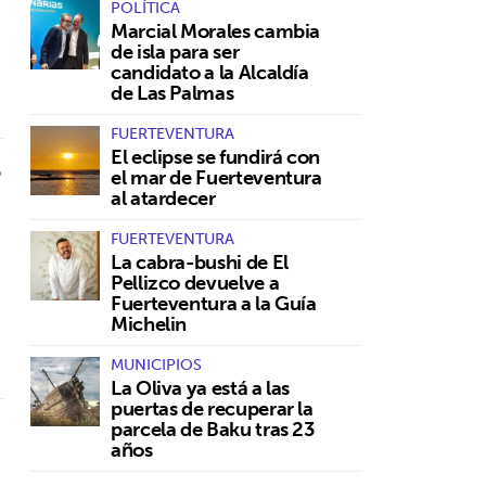
POLÍTICA
Marcial Morales cambia
de isla para ser
candidato a la Alcaldía
de Las Palmas
FUERTEVENTURA
El eclipse se fundirá con
o
el mar de Fuerteventura
al atardecer
FUERTEVENTURA
La cabra-bushi de El
Pellizco devuelve a
Fuerteventura a la Guía
Michelin
MUNICIPIOS
La Oliva ya está a las
puertas de recuperar la
parcela de Baku tras 23
años