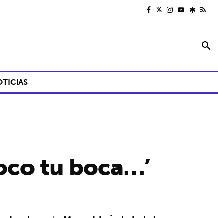
search
OTICIAS
Toco tu boca…’