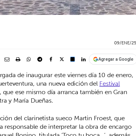
09/ENE/2
Agregar a Google
argada de inaugurar este viernes día 10 de enero,
Fuerteventura, una nueva edición del
Festival
, que ese mismo día arranca también en Gran
tra y María Dueñas.
ción del clarinetista sueco Martin Froest, que
a responsable de interpretar la obra de encargo
Manuel Bonino, titulada ‘Toco tu boca…’, además