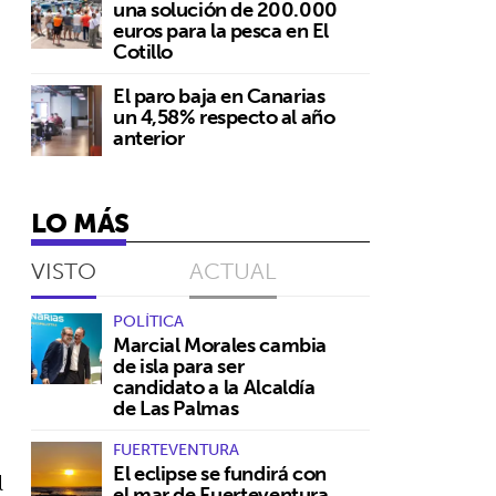
una solución de 200.000
euros para la pesca en El
o
Cotillo
El paro baja en Canarias
un 4,58% respecto al año
anterior
LO MÁS
VISTO
ACTUAL
POLÍTICA
Marcial Morales cambia
de isla para ser
candidato a la Alcaldía
de Las Palmas
FUERTEVENTURA
El eclipse se fundirá con
l
el mar de Fuerteventura