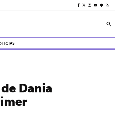
search
OTICIAS
o de Dania
rimer