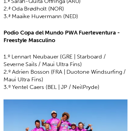
1.ª Sarah-Quita Offringa (ARU)
2.ª Oda Brødholt (NOR)
3.ª Maaike Huvermann (NED)
Podio Copa del Mundo PWA Fuerteventura -
Freestyle Masculino
1.º Lennart Neubauer (GRE | Starboard /
Severne Sails / Maui Ultra Fins)
2.º Adrien Bosson (FRA | Duotone Windsurfing /
Maui Ultra Fins)
3.º Yentel Caers (BEL | JP / NeilPryde)