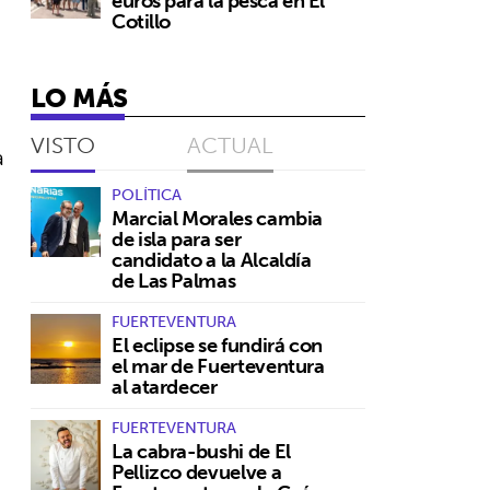
euros para la pesca en El
Cotillo
LO MÁS
VISTO
ACTUAL
a
POLÍTICA
Marcial Morales cambia
de isla para ser
candidato a la Alcaldía
de Las Palmas
FUERTEVENTURA
El eclipse se fundirá con
el mar de Fuerteventura
al atardecer
FUERTEVENTURA
La cabra-bushi de El
Pellizco devuelve a