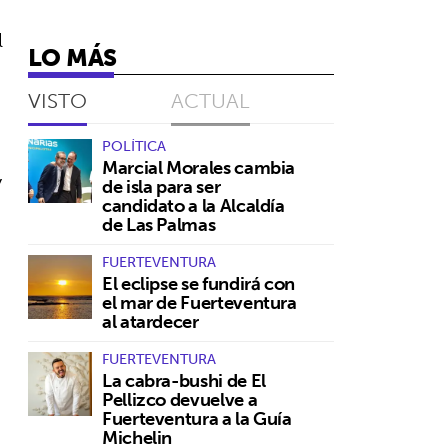
l
LO MÁS
VISTO
ACTUAL
POLÍTICA
Marcial Morales cambia
y
de isla para ser
candidato a la Alcaldía
de Las Palmas
FUERTEVENTURA
El eclipse se fundirá con
el mar de Fuerteventura
al atardecer
FUERTEVENTURA
La cabra-bushi de El
Pellizco devuelve a
Fuerteventura a la Guía
Michelin