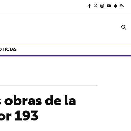
search
OTICIAS
 obras de la
or 193