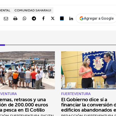
DENTAL
COMUNIDAD SAHARAUI
Agregar a Google
EVENTURA
FUERTEVENTURA
emas, retrasos y una
El Gobierno dice sí a
ión de 200.000 euros
financiar la conversión 
la pesca en El Cotillo
edificios abandonados 
viviendas
CIÓN FUERTEVENTURA DIGITAL
REDACCIÓN FUERTEVENTURA D