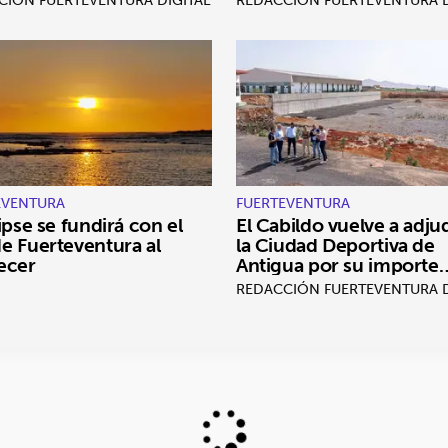
EVENTURA
FUERTEVENTURA
lipse se fundirá con el
El Cabildo vuelve a adju
e Fuerteventura al
la Ciudad Deportiva de
ecer
Antigua por su importe
inicial: 7 millones
REDACCIÓN FUERTEVENTURA D