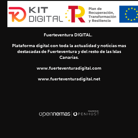
Fuerteventura DIGITAL.
Plataforma digital con toda la actualidad y noticias mas
destacadas de Fuerteventura y del resto de las Islas
Canarias.
www.fuerteventuradigital.com
www.fuerteventuradigital.net
SIGUIENTE
chevron_right
Título