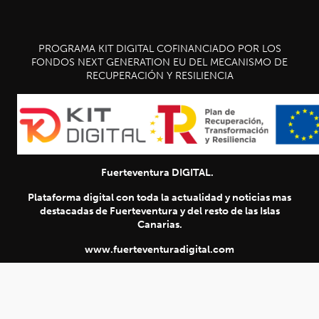
PROGRAMA KIT DIGITAL COFINANCIADO POR LOS
FONDOS NEXT GENERATION EU DEL MECANISMO DE
RECUPERACIÓN Y RESILIENCIA
Fuerteventura DIGITAL.
SIGUIENTE
chevron_right
Plataforma digital con toda la actualidad y noticias mas
destacadas de Fuerteventura y del resto de las Islas
Título
Canarias.
www.fuerteventuradigital.com
www.fuerteventuradigital.net