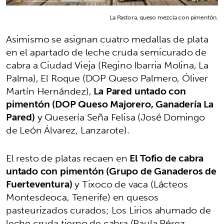
La Pastora, queso mezcla con pimentón.
Asimismo se asignan cuatro medallas de plata
en el apartado de leche cruda semicurado de
cabra a Ciudad Vieja (Regino Ibarria Molina, La
Palma), El Roque (DOP Queso Palmero, Óliver
Martín Hernández),
La Pared untado con
pimentón (DOP Queso Majorero, Ganadería La
Pared)
y Quesería Seña Felisa (José Domingo
de León Álvarez, Lanzarote).
El resto de platas recaen en
El Tofio de cabra
untado con pimentón (Grupo de Ganaderos de
Fuerteventura)
y Tixoco de vaca (Lácteos
Montesdeoca, Tenerife) en quesos
pasteurizados curados; Los Lirios ahumado de
leche cruda tierno de cabra (Paula Pérez