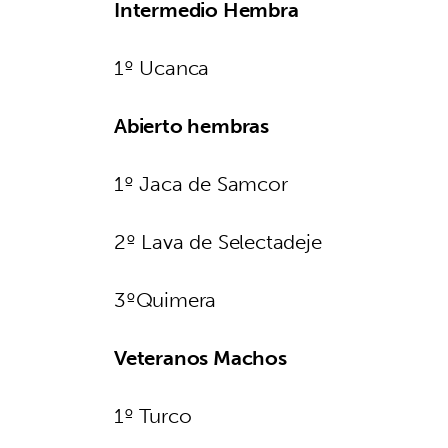
Intermedio Hembra
1º Ucanca
Abierto hembras
1º Jaca de Samcor
2º Lava de Selectadeje
3ºQuimera
Veteranos Machos
1º Turco