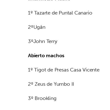
1º Tazarte de Puntal Canario
2ºUgán
3ºJohn Terry
Abierto machos
1º Tigot de Presas Casa Vicente
2º Zeus de Yumbo II
3º Brookling