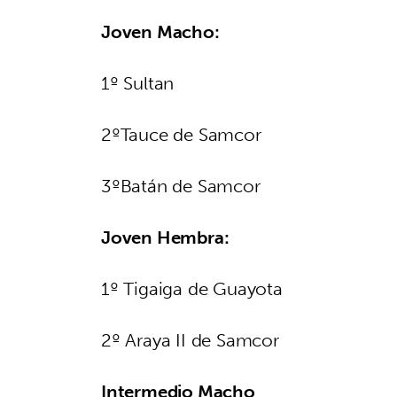
Joven Macho:
1º Sultan
2ºTauce de Samcor
3ºBatán de Samcor
Joven Hembra:
1º Tigaiga de Guayota
2º Araya II de Samcor
Intermedio Macho