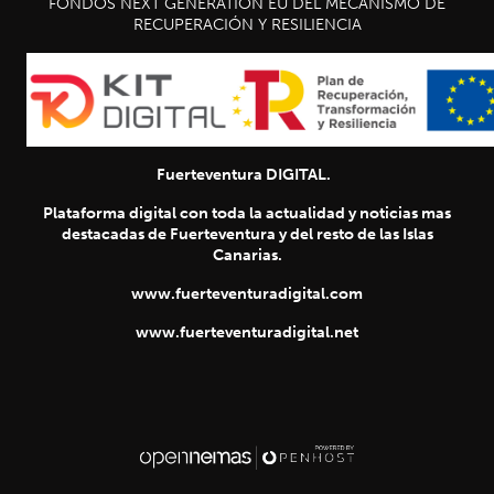
FONDOS NEXT GENERATION EU DEL MECANISMO DE
RECUPERACIÓN Y RESILIENCIA
Fuerteventura DIGITAL.
Plataforma digital con toda la actualidad y noticias mas
destacadas de Fuerteventura y del resto de las Islas
Canarias.
www.fuerteventuradigital.com
www.fuerteventuradigital.net
SIGUIENTE
chevron_right