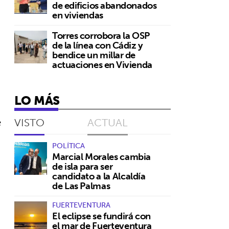
de edificios abandonados
en viviendas
Torres corrobora la OSP
de la línea con Cádiz y
bendice un millar de
actuaciones en Vivienda
LO MÁS
e
VISTO
ACTUAL
POLÍTICA
a
Marcial Morales cambia
de isla para ser
candidato a la Alcaldía
de Las Palmas
FUERTEVENTURA
El eclipse se fundirá con
el mar de Fuerteventura