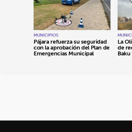
MUNICIPIOS
MUNIC
Pájara refuerza su seguridad
La Oli
con la aprobación del Plan de
de re
Emergencias Municipal
Baku 