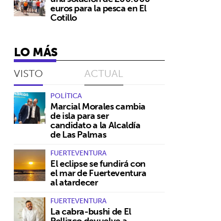
a
euros para la pesca en El
Cotillo
LO MÁS
VISTO
ACTUAL
POLÍTICA
Marcial Morales cambia
de isla para ser
candidato a la Alcaldía
de Las Palmas
FUERTEVENTURA
El eclipse se fundirá con
el mar de Fuerteventura
al atardecer
FUERTEVENTURA
La cabra-bushi de El
Pellizco devuelve a