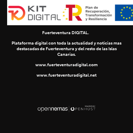
Fuerteventura DIGITAL.
Plataforma digital con toda la actualidad y noticias mas
destacadas de Fuerteventura y del resto de las Islas
Canarias.
www.fuerteventuradigital.com
www.fuerteventuradigital.net
SIGUIENTE
chevron_right
Título