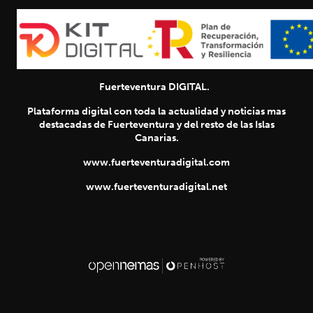
Fuerteventura DIGITAL.
Plataforma digital con toda la actualidad y noticias mas
destacadas de Fuerteventura y del resto de las Islas
Canarias.
www.fuerteventuradigital.com
www.fuerteventuradigital.net
SIGUIENTE
chevron_right
Título