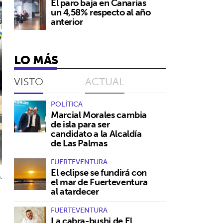
El paro baja en Canarias
un 4,58% respecto al año
anterior
LO MÁS
VISTO
ACTUAL
POLÍTICA
Marcial Morales cambia
de isla para ser
candidato a la Alcaldía
de Las Palmas
FUERTEVENTURA
El eclipse se fundirá con
.
el mar de Fuerteventura
al atardecer
FUERTEVENTURA
La cabra-bushi de El