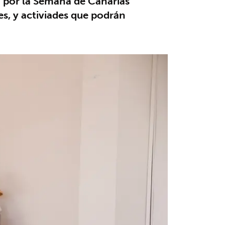
a por la Semana de Canarias
es, y activiades que podrán