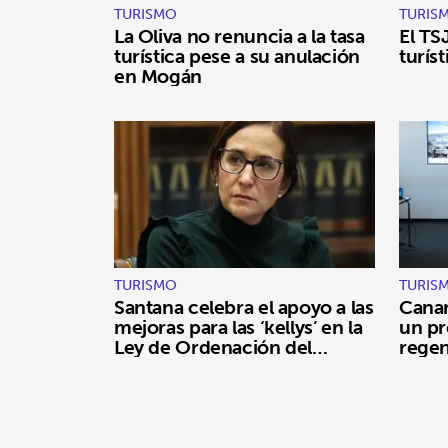
TURISMO
TURIS
La Oliva no renuncia a la tasa
El TS
turística pese a su anulación
turís
en Mogán
TURISMO
TURIS
Santana celebra el apoyo a las
Canar
mejoras para las ‘kellys’ en la
un p
Ley de Ordenación del
regen
Turismo
y amb