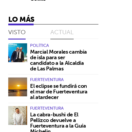
LO MÁS
VISTO
ACTUAL
ó
POLÍTICA
Marcial Morales cambia
de isla para ser
candidato a la Alcaldía
de Las Palmas
FUERTEVENTURA
El eclipse se fundirá con
el mar de Fuerteventura
al atardecer
FUERTEVENTURA
La cabra-bushi de El
Pellizco devuelve a
Fuerteventura a la Guía
Michelin