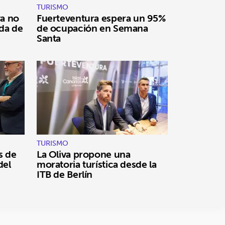
TURISMO
ya no
Fuerteventura espera un 95%
ada de
de ocupación en Semana
Santa
TURISMO
s de
La Oliva propone una
del
moratoria turística desde la
ITB de Berlín