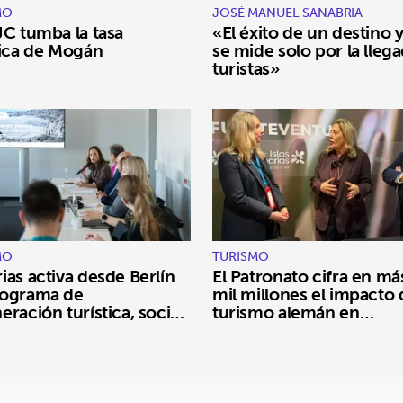
MO
JOSÉ MANUEL SANABRIA
JC tumba la tasa
«El éxito de un destino 
tica de Mogán
se mide solo por la lleg
turistas»
MO
TURISMO
ias activa desde Berlín
El Patronato cifra en má
rograma de
mil millones el impacto 
eración turística, social
turismo alemán en
iental
Fuerteventura