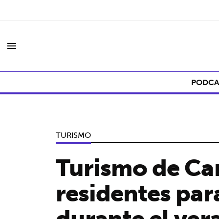
menu
PODCA
TURISMO
Turismo de Can
residentes para
durante el ver