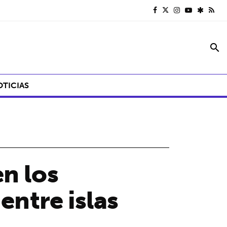
search
OTICIAS
n los
entre islas