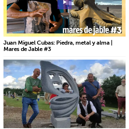
play_arrow
Juan Miguel Cubas: Piedra, metal y alma |
Mares de Jable #3