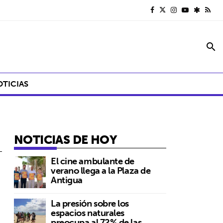
search
OTICIAS
NOTICIAS DE HOY
El cine ambulante de
verano llega a la Plaza de
Antigua
La presión sobre los
espacios naturales
preocupa al 72% de las