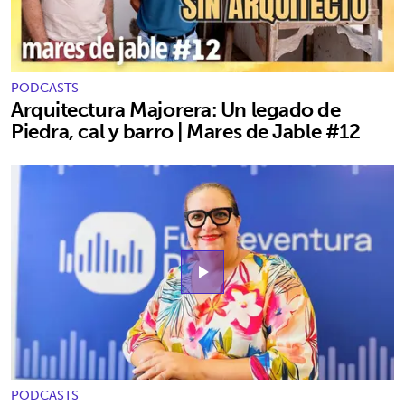
PODCASTS
Arquitectura Majorera: Un legado de
Piedra, cal y barro | Mares de Jable #12
play_arrow
PODCASTS