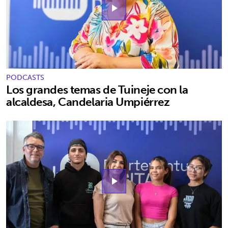
play_arrow
PODCASTS
Los grandes temas de Tuineje con la
alcaldesa, Candelaria Umpiérrez
play_arrow