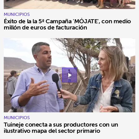
MUNICIPIOS
Éxito de la la 5ª Campaña 'MÓJATE', con medio
millón de euros de facturación
play_arrow
MUNICIPIOS
Tuineje conecta a sus productores con un
ilustrativo mapa del sector primario