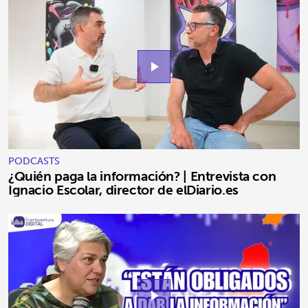
play_arrow
PODCASTS
¿Quién paga la información? | Entrevista con
Ignacio Escolar, director de elDiario.es
play_arrow