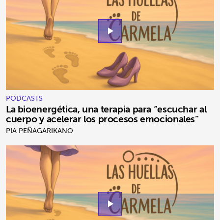
play_arrow
PODCASTS
La bioenergética, una terapia para “escuchar al
cuerpo y acelerar los procesos emocionales”
PIA PEÑAGARIKANO
play_arrow