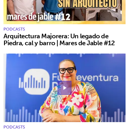
PODCASTS
Arquitectura Majorera: Un legado de
Piedra, cal y barro | Mares de Jable #12
play_arrow
PODCASTS