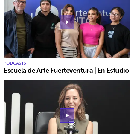
play_arrow
PODCASTS
Escuela de Arte Fuerteventura | En Estudio
play_arrow