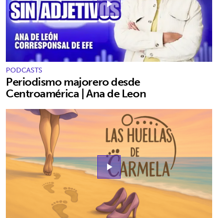
play_arrow
PODCASTS
Periodismo majorero desde
Centroamérica | Ana de Leon
play_arrow