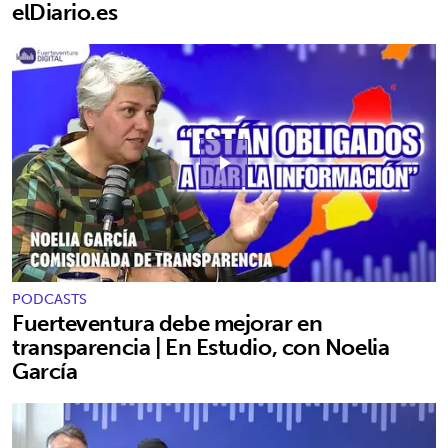
elDiario.es
play_arrow
PODCASTS
Fuerteventura debe mejorar en
transparencia | En Estudio, con Noelia
García