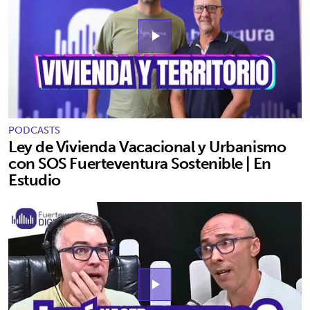
play_arrow
PODCASTS
Ley de Vivienda Vacacional y Urbanismo
con SOS Fuerteventura Sostenible | En
Estudio
play_arrow