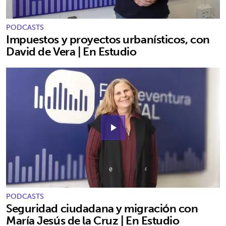
PODCASTS
Impuestos y proyectos urbanísticos, con
David de Vera | En Estudio
play_arrow
PODCASTS
Seguridad ciudadana y migración con
María Jesús de la Cruz | En Estudio