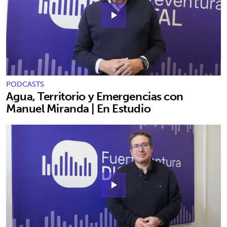
play_arrow
PODCASTS
Agua, Territorio y Emergencias con
Manuel Miranda | En Estudio
play_arrow