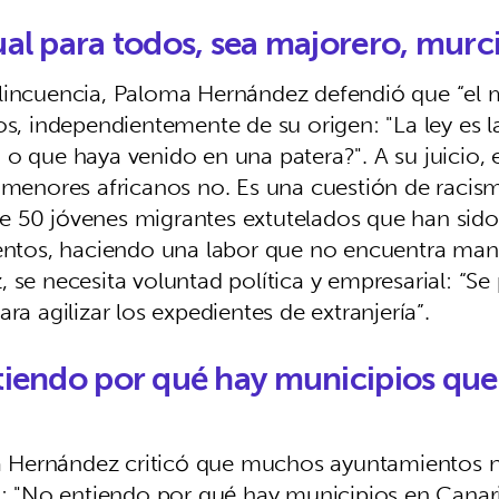
gual para todos, sea majorero, murc
elincuencia, Paloma Hernández defendió que “el 
nos, independientemente de su origen: "La ley es
o que haya venido en una patera?". A su juicio, e
s menores africanos no. Es una cuestión de racis
e 50 jóvenes migrantes extutelados que han sid
tentos, haciendo una labor que no encuentra man
, se necesita voluntad política y empresarial: “
ra agilizar los expedientes de extranjería”.
ntiendo por qué hay municipios qu
oma Hernández criticó que muchos ayuntamientos 
da: "No entiendo por qué hay municipios en Canar