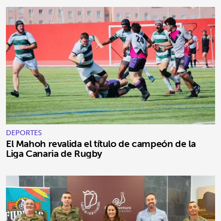
DEPORTES
El Mahoh revalida el título de campeón de la
Liga Canaria de Rugby
SIGUIENTE
chevron_right
Título