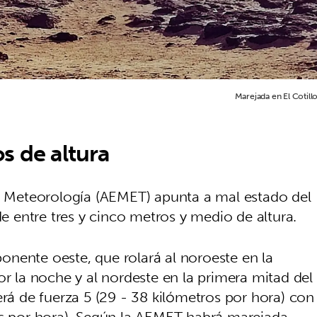
Marejada en El Cotillo
s de altura
de Meteorología (AEMET) apunta a mal estado del
entre tres y cinco metros y medio de altura.
nente oeste, que rolará al noroeste en la
or la noche y al nordeste en la primera mitad del
erá de fuerza 5 (29 - 38 kilómetros por hora) con
os por hora). Según la AEMET habrá marejada-