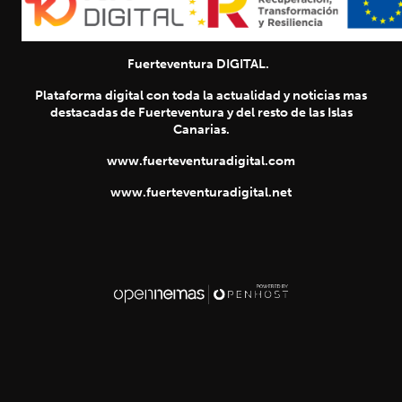
Fuerteventura DIGITAL.
Plataforma digital con toda la actualidad y noticias mas
destacadas de Fuerteventura y del resto de las Islas
Canarias.
www.fuerteventuradigital.com
www.fuerteventuradigital.net
SIGUIENTE
chevron_right
Título