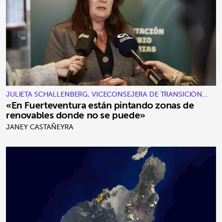
JULIETA SCHALLENBERG, VICECONSEJERA DE TRANSICIÓN
ECOLÓGICA Y ENERGÍA
«En Fuerteventura están pintando zonas de
renovables donde no se puede»
JANEY CASTAÑEYRA