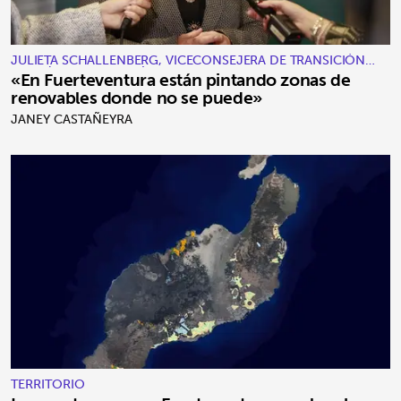
JULIETA SCHALLENBERG, VICECONSEJERA DE TRANSICIÓN
ECOLÓGICA Y ENERGÍA
«En Fuerteventura están pintando zonas de
renovables donde no se puede»
JANEY CASTAÑEYRA
TERRITORIO